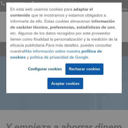
976 134 134
C/ Jorge Cocci, 18 · 50002 Zaragoza
En esta web usamos cookies para
adaptar el
Somos
Opiniones
Preguntas frecuentes
Blog
Contacto
contenido
que te mostramos y estamos obligados a
informarte de ello. Estas cookies almacenan
información
de carácter técnico, preferencias, estadísticas de uso
,
etc. Algunos de los datos recogidos por este proveedor
Ventanas
tienen como finalidad la personalización y la medición de la
eficacia publicitaria.Para más detalles, puedes consultar
Cerramientos Integrales
»
Precio para cambiar las
nuestra
Más información sobre nuestra
política de
ventanas
Techos
cookies
y
política de privacidad de Google
.
Configurar cookies
Rechazar cookies
Puertas
Solicita precio para cambiar
tus ventanas sin obra
Aceptar cookies
Marcas
Llámanos
Y empieza a ahorrar dinero