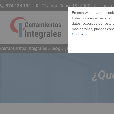
976 134 134
C/ Jorge Cocci, 18 · 50002 Zaragoza
En esta web usamos cook
Estas cookies almacenan
datos recogidos por este p
Ve
más detalles, puedes cons
Google
.
Cerramientos Integrales
»
Blog
»
¿Qué es una Blower Door
¿Qué