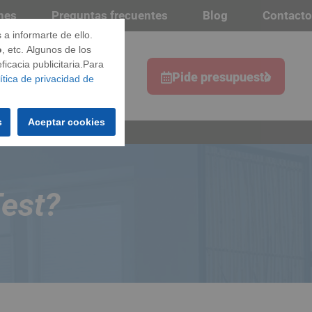
nes
Preguntas frecuentes
Blog
Contacto
a informarte de ello.
o
, etc. Algunos de los
icacia publicitaria.Para
s
Pide presupuesto
ítica de privacidad de
s
Aceptar cookies
Test?