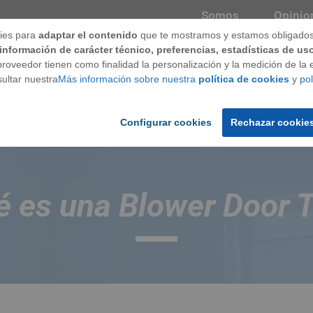
Somos
Opinio
ies para
adaptar el contenido
que te mostramos y estamos obligados 
información de carácter técnico, preferencias, estadísticas de us
roveedor tienen como finalidad la personalización y la medición de la ef
ntanas
Techos
Puertas
Marca
ultar nuestra
Más información sobre nuestra
política de cookies
y
pol
Configurar cookies
Rechazar cookie
 Test?
 es una Blower Door 