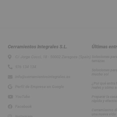
Cerramientos Integrales S.L.
Últimas ent
C/ Jorge Cocci, 18 · 50002 Zaragoza (Spain)
Soluciones para 
terrazas
976 134 134
Soluciones para
mucho sol
info@cerramientosintegrales.es
¿Por qué entra 
Perfil de Empresa en Google
reales y cómo s
YouTube
Preparar la casa
rápida y efectiv
Facebook
Cerramientos de
una nueva vida
Instagram