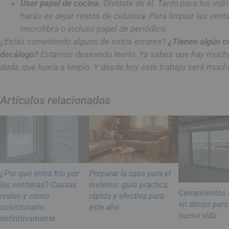
Usar papel de cocina.
Olvídate de él. Tanto para los vid
harás es dejar restos de celulosa. Para limpiar las vent
microfibra o incluso papel de periódico.
¿Estás cometiendo alguno de estos errores?
¿Tienen algún c
decálogo?
Estamos deseando leerlo. Ya sabes que hay muchas 
duda, que huela a limpio. Y desde hoy este trabajo será much
Artículos relacionados
¿Por qué entra frío por
Preparar la casa para el
las ventanas? Causas
invierno: guía práctica,
Cerramientos 
reales y cómo
rápida y efectiva para
en áticos para
solucionarlo
este año
nueva vida
definitivamente