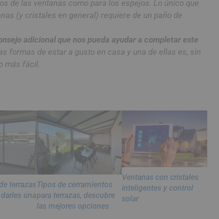
rios de las ventanas como para los espejos. Lo único que
anas (y cristales en general) requiere de un paño de
onsejo adicional que nos pueda ayudar a completar este
formas de estar a gusto en casa y una de ellas es, sin
o más fácil.
Ventanas con cristales
de terrazas
Tipos de cerramientos
inteligentes y control
 darles una
para terrazas, descubre
solar
las mejores opciones