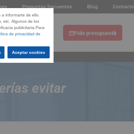
nes
Preguntas frecuentes
Blog
Contacto
a informarte de ello.
o
, etc. Algunos de los
icacia publicitaria.Para
s
Pide presupuesto
ítica de privacidad de
s
Aceptar cookies
erías evitar