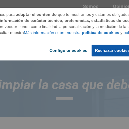
Somos
Opinio
ies para
adaptar el contenido
que te mostramos y estamos obligados 
información de carácter técnico, preferencias, estadísticas de us
roveedor tienen como finalidad la personalización y la medición de la ef
ntanas
Techos
Puertas
Marca
ultar nuestra
Más información sobre nuestra
política de cookies
y
pol
Configurar cookies
Rechazar cookie
 que deberías evitar
limpiar la casa que deb