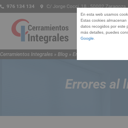
976 134 134
C/ Jorge Cocci, 18 · 50002 Zaragoza
En esta web usamos cook
Estas cookies almacenan
datos recogidos por este p
Ve
más detalles, puedes cons
Google
.
Cerramientos Integrales
»
Blog
»
Errores al limpiar la casa
Errores al 