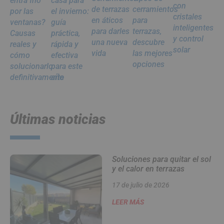
entra frío
casa para
con
de terrazas
cerramientos
por las
el invierno:
cristales
en áticos
para
ventanas?
guía
inteligentes
para darles
terrazas,
Causas
práctica,
y control
una nueva
descubre
reales y
rápida y
solar
vida
las mejores
cómo
efectiva
opciones
solucionarlo
para este
definitivamente
año
Últimas noticias
Soluciones para quitar el sol
y el calor en terrazas
17 de julio de 2026
LEER MÁS