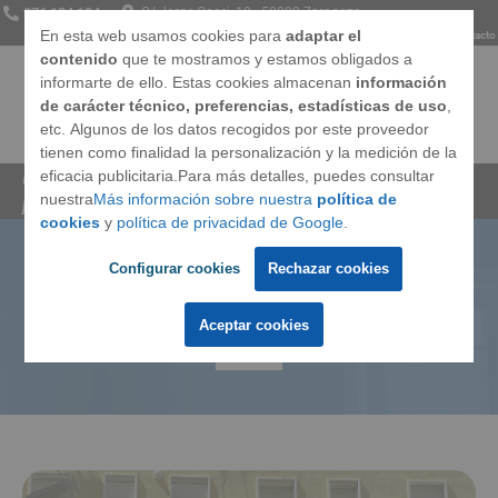
976 134 134
C/ Jorge Cocci, 18 · 50002 Zaragoza
En esta web usamos cookies para
adaptar el
Somos
Opiniones
Preguntas frecuentes
Blog
Contacto
contenido
que te mostramos y estamos obligados a
informarte de ello. Estas cookies almacenan
información
de carácter técnico, preferencias, estadísticas de uso
,
etc. Algunos de los datos recogidos por este proveedor
Ventanas
tienen como finalidad la personalización y la medición de la
eficacia publicitaria.Para más detalles, puedes consultar
Cerramientos Integrales
»
Blog
»
Ventajas de las
nuestra
Más información sobre nuestra
política de
persianas, ¿cuáles son?
Techos
cookies
y
política de privacidad de Google
.
Configurar cookies
Rechazar cookies
Ventajas de las persianas,
Puertas
¿cuáles son?
Aceptar cookies
Marcas
Llámanos