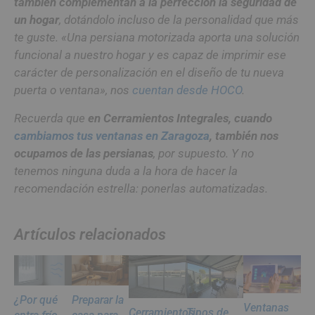
también complementan a la perfección la seguridad de
un hogar
, dotándolo incluso de la personalidad que más
te guste. «Una persiana motorizada aporta una solución
funcional a nuestro hogar y es capaz de imprimir ese
carácter de personalización en el diseño de tu nueva
puerta o ventana», nos
cuentan desde HOCO
.
Recuerda que
en Cerramientos Integrales, cuando
cambiamos tus ventanas en Zaragoza
, también nos
ocupamos de las persianas
, por supuesto. Y no
tenemos ninguna duda a la hora de hacer la
recomendación estrella: ponerlas automatizadas.
Artículos relacionados
¿Por qué
Preparar la
Ventanas
Cerramientos
Tipos de