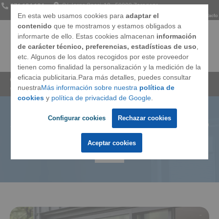
976 134 134
C/ Jorge Cocci, 18 · 50002 Zaragoza
En esta web usamos cookies para
adaptar el
Somos
Opiniones
Preguntas frecuentes
Blog
Contacto
contenido
que te mostramos y estamos obligados a
informarte de ello. Estas cookies almacenan
información
de carácter técnico, preferencias, estadísticas de uso
,
etc. Algunos de los datos recogidos por este proveedor
Ventanas
tienen como finalidad la personalización y la medición de la
eficacia publicitaria.Para más detalles, puedes consultar
Cerramientos Integrales
»
Blog
»
Soluciones para
nuestra
Más información sobre nuestra
política de
ventanas a pie de calle
Techos
cookies
y
política de privacidad de Google
.
Configurar cookies
Rechazar cookies
Soluciones para ventanas a pie
Puertas
de calle
Aceptar cookies
Marcas
Llámanos