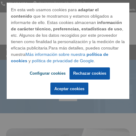
976 134 134
C/ Jorge Cocci, 18 · 50002 Zaragoza
En esta web usamos cookies para
adaptar el
Somos
Opiniones
Preguntas frecuentes
Blog
Contacto
contenido
que te mostramos y estamos obligados a
informarte de ello. Estas cookies almacenan
información
de carácter técnico, preferencias, estadísticas de uso
,
etc. Algunos de los datos recogidos por este proveedor
Ventanas
tienen como finalidad la personalización y la medición de la
eficacia publicitaria.Para más detalles, puedes consultar
Cerramientos Integrales
»
Blog
»
Ventanas
nuestra
Más información sobre nuestra
política de
oscilobatientes o correderas, ¿cuál instalo?
Techos
cookies
y
política de privacidad de Google
.
Configurar cookies
Rechazar cookies
Ventanas oscilobatientes o
Puertas
correderas, ¿cuál instalo?
Aceptar cookies
Marcas
Llámanos