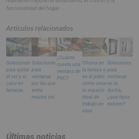
realmente mejoren el aislamiento, el confort y la
funcionalidad del hogar.
Artículos relacionados
¿Cuánto
Soluciones
Soluciones
Oficina en
Soluciones
cuesta una
para quitar
para
la terraza o
para
ventana de
el sol y el
ventanas
en el patio:
ventanas
PVC?
calor en
por las que
cómo crear
en la
terrazas
entra
tu espacio
ducha,
mucho sol
ideal de
¿qué tipos
trabajo en
existen?
casa
Últimas noticias