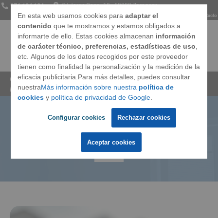
976 134 134
C/ Jorge Cocci, 18 · 50002 Zaragoza
En esta web usamos cookies para
adaptar el
Somos
Opiniones
Preguntas frecuentes
Blog
Contacto
contenido
que te mostramos y estamos obligados a
informarte de ello. Estas cookies almacenan
información
de carácter técnico, preferencias, estadísticas de uso
,
etc. Algunos de los datos recogidos por este proveedor
Ventanas
tienen como finalidad la personalización y la medición de la
eficacia publicitaria.Para más detalles, puedes consultar
Cerramientos Integrales
»
Blog
»
Cómo revalorizar
nuestra
Más información sobre nuestra
política de
una casa con reformas
Techos
cookies
y
política de privacidad de Google
.
Configurar cookies
Rechazar cookies
Cómo revalorizar una casa con
Puertas
reformas
Aceptar cookies
Marcas
Llámanos