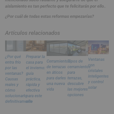
aislamiento es tan perfecto que te felicitarán por ello.
.
¿Por cuál de todas estas reformas empezarías?
Artículos relacionados
¿Por qué
Preparar la
Ventanas
Cerramientos
Tipos de
entra frío
casa para
con
de terrazas
cerramientos
por las
el invierno:
cristales
en áticos
para
ventanas?
guía
inteligentes
para darles
terrazas,
Causas
práctica,
y control
una nueva
descubre
reales y
rápida y
solar
vida
las mejores
cómo
efectiva
opciones
solucionarlo
para este
definitivamente
año