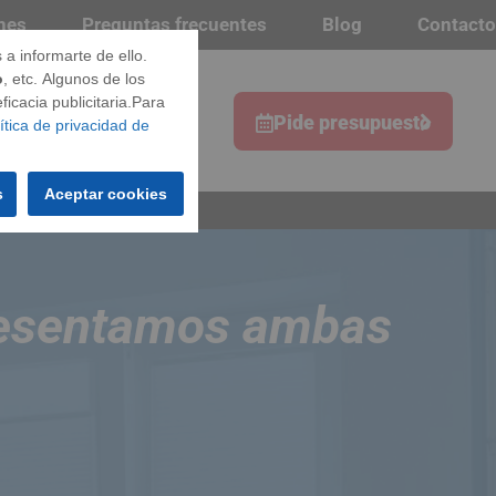
nes
Preguntas frecuentes
Blog
Contacto
a informarte de ello.
o
, etc. Algunos de los
icacia publicitaria.Para
s
Pide presupuesto
ítica de privacidad de
s
Aceptar cookies
resentamos ambas