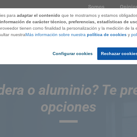
Somos
Opinio
ies para
adaptar el contenido
que te mostramos y estamos obligados 
información de carácter técnico, preferencias, estadísticas de us
roveedor tienen como finalidad la personalización y la medición de la ef
ntanas
Techos
Puertas
Marca
ultar nuestra
Más información sobre nuestra
política de cookies
y
pol
Configurar cookies
Rechazar cookie
aluminio? Te presentamos ambas opciones
dera o aluminio? Te p
opciones