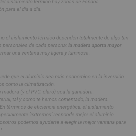
 del aislamiento térmico hay zonas de España
 para el día a día.
omo el aislamiento térmico dependen totalmente de algo tan
os personales de cada persona:
la madera aporta mayor
ormar una ventana muy ligera y luminosa.
Puede que el aluminio sea más económico en la inversión
tos como la climatización.
a madera (y el PVC, claro) sea la ganadora.
rial, tal y como te hemos comentado, la madera.
n términos de eficiencia energética, el aislamiento
specialmente ‘extremos’ responde mejor el aluminio.
 nosotros podemos ayudarte a elegir la mejor ventana para
!