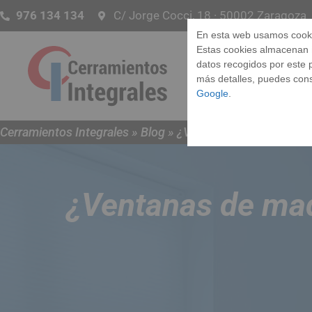
976 134 134
C/ Jorge Cocci, 18 · 50002 Zaragoza
En esta web usamos cook
Estas cookies almacenan
datos recogidos por este p
Ve
más detalles, puedes cons
Google
.
Cerramientos Integrales
»
Blog
»
¿Ventanas de madera o 
¿Ventanas de ma